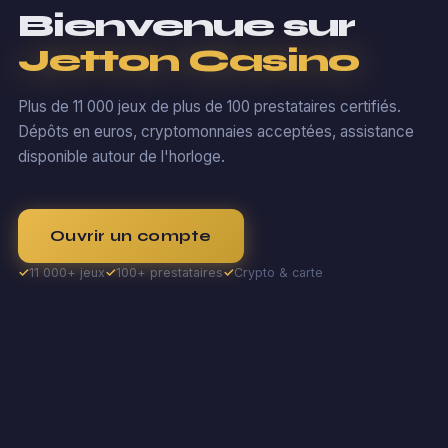
Bienvenue sur
Jetton Casino
Plus de 11 000 jeux de plus de 100 prestataires certifiés.
Dépôts en euros, cryptomonnaies acceptées, assistance
disponible autour de l'horloge.
Ouvrir un compte
11 000+ jeux
100+ prestataires
Crypto & carte