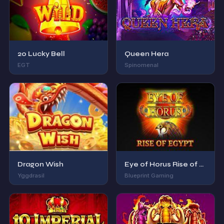
20 Lucky Bell
Queen Hera
EGT
Spinomenal
Dragon Wish
Eye of Horus Rise of Egypt
Yggdrasil
Blueprint Gaming