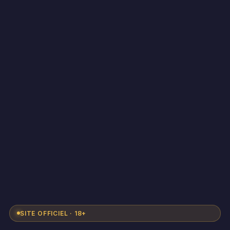
SITE OFFICIEL · 18+